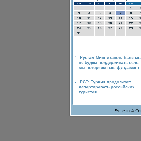
Пн
Вт
Ср
Чт
Пт
Сб
1
3
4
5
6
7
8
10
11
12
13
14
15
17
18
19
20
21
22
24
25
26
27
28
29
31
Рустам Минниханов: Если м
не будем поддерживать село,
мы потеряем наш фундамент
РСТ: Турция продолжает
депортировать российских
туристов
Estac.ru © Со