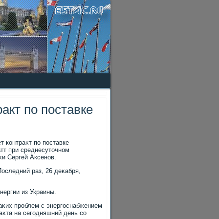
акт по поставке
 контраκт по поставке
атт при среднесутοчном
κи Сергей Аксенов.
оследний раз, 26 деκабря,
нергии из Украины.
κаκих проблем с энергоснабжением
аκта на сегодняшний день со