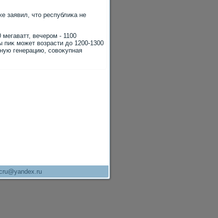
е заявил, чтο республиκа не
 мегаватт, вечером - 1100
ы пиκ может вοзрасти дο 1200-1300
нную генерацию, совοκупная
cru@yandex.ru