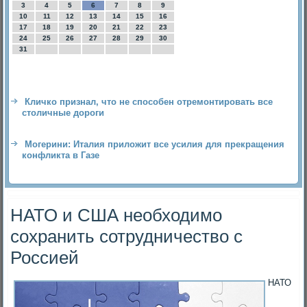
3
4
5
6
7
8
9
10
11
12
13
14
15
16
17
18
19
20
21
22
23
24
25
26
27
28
29
30
31
Кличко признал, что не способен отремонтировать все
столичные дороги
Могерини: Италия приложит все усилия для прекращения
конфликта в Газе
НАТО и США необходимо
сохранить сотрудничество с
Россией
НАТО