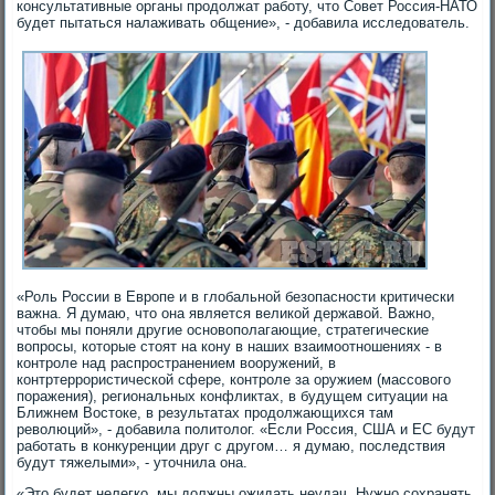
консультативные органы продолжат работу, что Совет Россия-НАТО
будет пытаться налаживать общение», - добавила исследователь.
«Роль России в Европе и в глобальной безопасности критически
важна. Я думаю, что она является великой державой. Важно,
чтобы мы поняли другие основополагающие, стратегические
вопросы, которые стоят на кону в наших взаимоотношениях - в
контроле над распространением вооружений, в
контртеррористической сфере, контроле за оружием (массового
поражения), региональных конфликтах, в будущем ситуации на
Ближнем Востоке, в результатах продолжающихся там
революций», - добавила политолог. «Если Россия, США и ЕС будут
работать в конкуренции друг с другом… я думаю, последствия
будут тяжелыми», - уточнила она.
«Это будет нелегко, мы должны ожидать неудач. Нужно сохранять