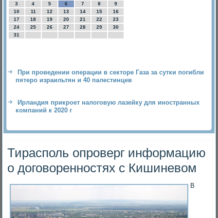
3
4
5
6
7
8
9
10
11
12
13
14
15
16
17
18
19
20
21
22
23
24
25
26
27
28
29
30
31
При проведении операции в секторе Газа за сутки погибли
пятеро израильтян и 40 палестинцев
Ирландия прикроет налоговую лазейку для иностранных
компаний к 2020 г
Тирасполь опроверг информацию
о договоренностях с Кишиневом
В