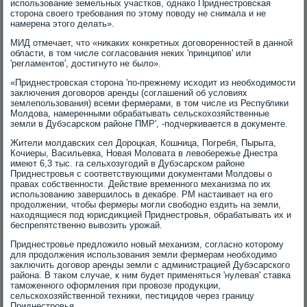
использование земельных участков, однако Приднестровская
сторона своего требования по этому поводу не снимала и не
намерена этого делать».
МИД отмечает, что «никаких конкретных договоренностей в данной
области, в том числе согласования неких 'принципов' или
'регламентов', достигнуто не было».
«Приднестровская сторона 'по-прежнему исходит из необходимости
заключения договоров аренды (соглашений об условиях
землепользования) всеми фермерами, в том числе из Республики
Молдова, намеренными обрабатывать сельскохозяйственные
земли в Дубэсарском районе ПМР', -подчеркивается в документе.
Жители молдавских сел Дороцкая, Кошница, Погребя, Пырыта,
Кочиеры, Васильевка, Новая Моловата в левобережье Днестра
имеют 6,3 тыс. га сельхозугодий в Дубэсарском районе
Приднестровья с соответствующими документами Молдовы о
правах собственности. Действие временного механизма по их
использованию завершилось в декабре. РМ настаивает на его
продолжении, чтобы фермеры могли свободно ездить на земли,
находящиеся под юрисдикцией Приднестровья, обрабатывать их и
беспрепятственно вывозить урожай.
Приднестровье предложило новый механизм, согласно которому
для продолжения использования земли фермерам необходимо
заключить договор аренды земли с администрацией Дубэсарского
района. В таком случае, к ним будет применяться 'нулевая' ставка
таможенного оформления при провозе продукции,
сельскохозяйственной техники, пестицидов через границу
Приднестровья.