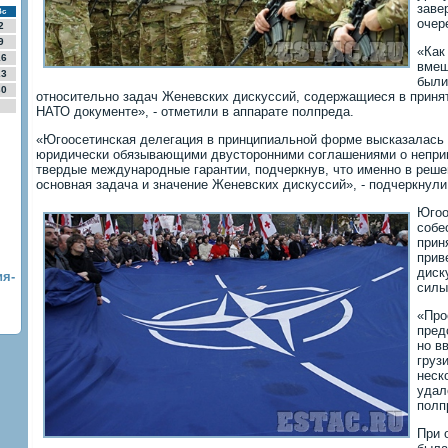
заве
Вс
очер
2
9
«Как
16
вмеш
23
были
30
относительно задач Женевских дискуссий, содержащиеся в прин
НАТО документе», - отметили в аппарате полпреда.
«Югоосетинская делегация в принципиальной форме высказалась 
юридически обязывающими двусторонними соглашениями о непри
твердые международные гарантии, подчеркнув, что именно в реше
основная задача и значение Женевских дискуссий», - подчеркнули
Югоо
собе
прин
прив
диск
ия-
силы
«Про
пред
но в
груз
неск
удал
полп
При 