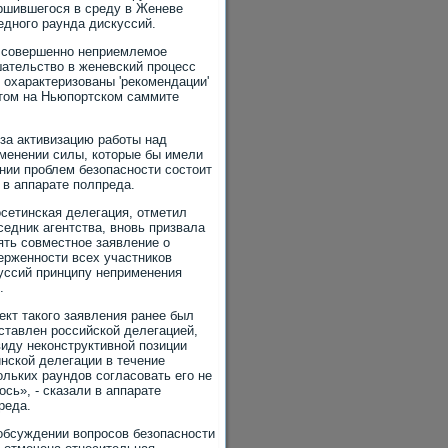
ршившегося в среду в Женеве
едного раунда дискуссий.
 совершенно неприемлемое
ательство в женевский процесс
 охарактеризованы 'рекомендации'
ятом на Ньюпортском саммите
за активизацию работы над
менении силы, которые бы имели
нии проблем безопасности состоит
 в аппарате полпреда.
сетинская делегация, отметил
седник агентства, вновь призвала
ять совместное заявление о
ерженности всех участников
уссий принципу неприменения
.
ект такого заявления ранее был
ставлен российской делегацией,
виду неконструктивной позиции
инской делегации в течение
ольких раундов согласовать его не
ось», - сказали в аппарате
реда.
обсуждении вопросов безопасности