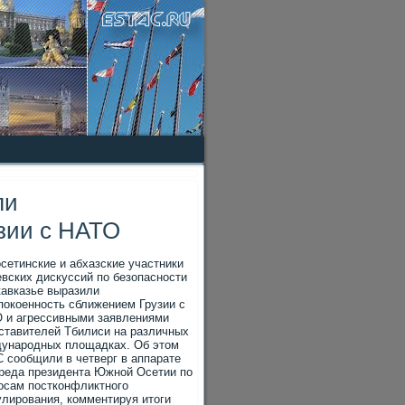
ли
зии с НАТО
сетинские и абхазские участники
вских дискуссий по безопасности
кавказье выразили
покоенность сближением Грузии с
 и агрессивными заявлениями
ставителей Тбилиси на различных
ународных площадках. Об этом
 сообщили в четверг в аппарате
реда президента Южной Осетии по
осам постконфликтного
улирования, комментируя итоги