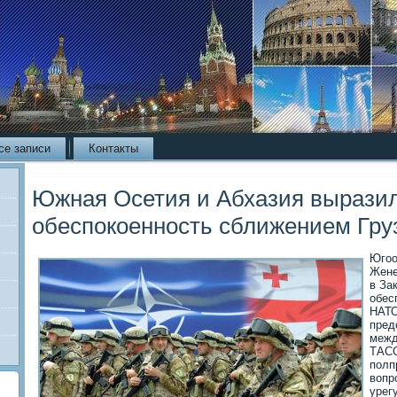
се записи
Контакты
Южная Осетия и Абхазия вырази
обеспокоенность сближением Гру
Югоо
Жене
в За
обес
НАТО
пред
межд
ТАСС
полп
вопр
урег