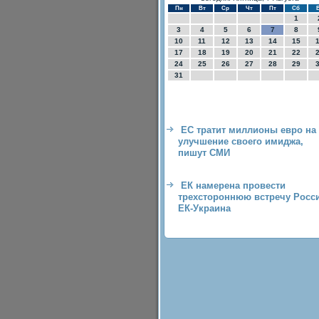
Пн
Вт
Ср
Чт
Пт
Сб
1
3
4
5
6
7
8
10
11
12
13
14
15
17
18
19
20
21
22
24
25
26
27
28
29
31
ЕС тратит миллионы евро на
улучшение своего имиджа,
пишут СМИ
ЕК намерена провести
трехстороннюю встречу Росс
ЕК-Украина