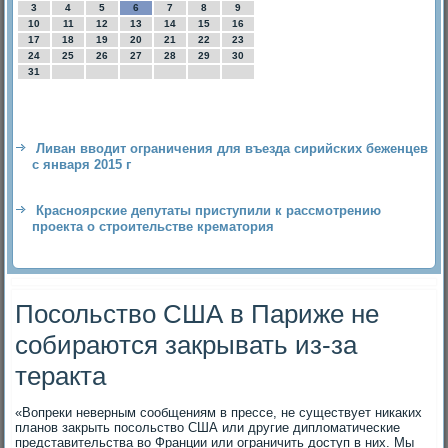
3
4
5
6
7
8
9
10
11
12
13
14
15
16
17
18
19
20
21
22
23
24
25
26
27
28
29
30
31
Ливан вводит ограничения для въезда сирийских беженцев
с января 2015 г
Красноярские депутаты приступили к рассмотрению
проекта о строительстве крематория
Посольство США в Париже не
собираются закрывать из-за
теракта
«Вопреки неверным сообщениям в прессе, не существует никаких
планов закрыть посольство США или другие дипломатические
представительства во Франции или ограничить доступ в них. Мы