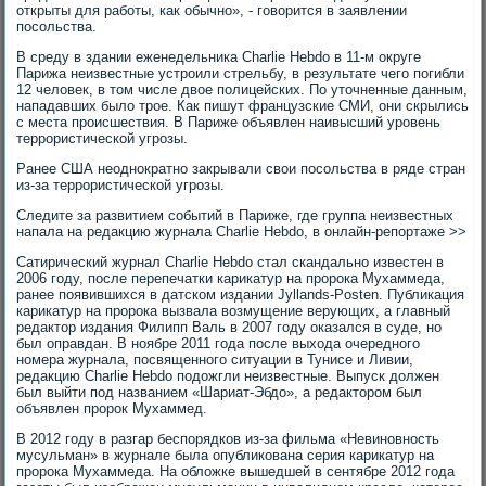
открыты для работы, как обычно», - говорится в заявлении
посольства.
В среду в здании еженедельника Charlie Hebdo в 11-м округе
Парижа неизвестные устроили стрельбу, в результате чего погибли
12 человек, в том числе двое полицейских. По уточненные данным,
нападавших было трое. Как пишут французские СМИ, они скрылись
с места происшествия. В Париже объявлен наивысший уровень
террористической угрозы.
Ранее США неоднократно закрывали свои посольства в ряде стран
из-за террористической угрозы.
Следите за развитием событий в Париже, где группа неизвестных
напала на редакцию журнала Charlie Hebdo, в онлайн-репортаже >>
Сатирический журнал Charlie Hebdo стал скандально известен в
2006 году, после перепечатки карикатур на пророка Мухаммеда,
ранее появившихся в датском издании Jyllands-Posten. Публикация
карикатур на пророка вызвала возмущение верующих, а главный
редактор издания Филипп Валь в 2007 году оказался в суде, но
был оправдан. В ноябре 2011 года после выхода очередного
номера журнала, посвященного ситуации в Тунисе и Ливии,
редакцию Charlie Hebdo подожгли неизвестные. Выпуск должен
был выйти под названием «Шариат-Эбдо», а редактором был
объявлен пророк Мухаммед.
В 2012 году в разгар беспорядков из-за фильма «Невиновность
мусульман» в журнале была опубликована серия карикатур на
пророка Мухаммеда. На обложке вышедшей в сентябре 2012 года