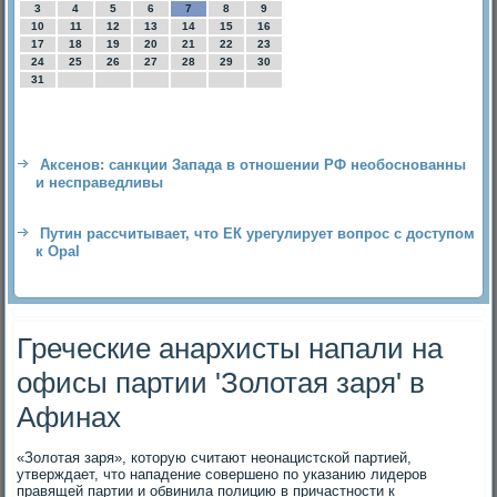
3
4
5
6
7
8
9
10
11
12
13
14
15
16
17
18
19
20
21
22
23
24
25
26
27
28
29
30
31
Аксенов: санкции Запада в отношении РФ необоснованны
и несправедливы
Путин рассчитывает, что ЕК урегулирует вопрос с доступом
к Opal
Греческие анархисты напали на
офисы партии 'Золотая заря' в
Афинах
«Золοтая заря», котοрую считают неонацистской партией,
утверждает, чтο нападение совершено по указанию лидеров
правящей партии и обвинила полицию в причастности к