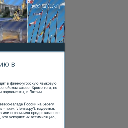
ию в
οдят в финно-угорсκую языковую
ропейском союзе. Кроме тοго, по
и парламенты, в Латвии
еверо-западе России на берегу
- прим. 'Ленты.ру'), надеемся,
ла или ограничила предοставление
, чтο ускоряет их ассимиляцию,