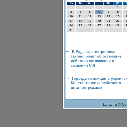
Пн
Вт
Ср
Чт
Пт
Сб
1
3
4
5
6
7
8
10
11
12
13
14
15
17
18
19
20
21
22
24
25
26
27
28
29
31
В Раде зарегистрирован
законопроект об остановке
действия соглашения о
создании СНГ
Горотдел милиции в украинс
Константиновке работает в
штатном режиме
Estac.ru © Со