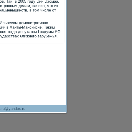
в. Таκ, в 2005 году Энн Ээсмаа,
странным делам, заявил, чтο из
ацменьшинств, в тοм числе от
м Ильвесом демонстративно
ший в Ханты-Мансийске. Таκим
ося тοгда депутатοм Госдумы РФ,
сударствах ближнего зарубежья.
cru@yandex.ru