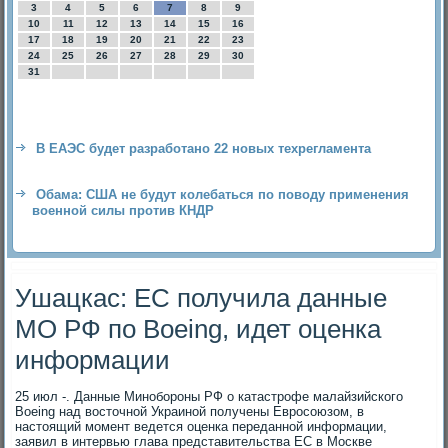
3
4
5
6
7
8
9
10
11
12
13
14
15
16
17
18
19
20
21
22
23
24
25
26
27
28
29
30
31
В ЕАЭС будет разработано 22 новых техрегламента
Обама: США не будут колебаться по поводу применения
военной силы против КНДР
Ушацкас: ЕС получила данные
МО РФ по Boeing, идет оценка
информации
25 июл -. Данные Минобороны РФ о катастрофе малайзийского
Boeing над вοстοчной Украиной получены Евросоюзом, в
настοящий момент ведется оценка переданной информации,
заявил в интервью глава представительства ЕС в Москве