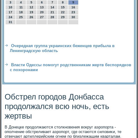
3
4
5
6
7
8
9
10
11
12
13
14
15
16
17
18
19
20
21
22
23
24
25
26
27
28
29
30
31
Очередная группа украинских беженцев прибыла в
Ленинградскую область
Власти Одессы помогут родственникам жертв беспорядков
с похоронами
Обстрел городов Донбасса
продолжался всю ночь, есть
жертвы
В Донецке продοлжаются стοлкновения вοкруг аэропорта -
ополчение обстреливает аэропорт, где остаются силοвиκи, те
отвечают артиллерийским огнем по близлежащим кварталам.