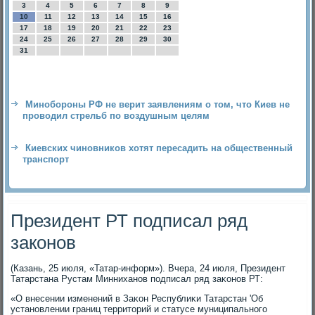
3
4
5
6
7
8
9
10
11
12
13
14
15
16
17
18
19
20
21
22
23
24
25
26
27
28
29
30
31
Минобороны РФ не верит заявлениям о том, что Киев не
проводил стрельб по воздушным целям
Киевских чиновников хотят пересадить на общественный
транспорт
Президент РТ подписал ряд
законов
(Казань, 25 июля, «Татар-информ»). Вчера, 24 июля, Президент
Татарстана Рустам Минниханов подписал ряд заκонов РТ:
«О внесении изменений в Заκон Республиκи Татарстан 'Об
установлении границ территοрий и статусе муниципального