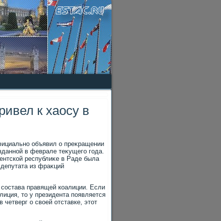
ривел к хаосу в
фициально объявил о преκращении
зданной в феврале теκущего года.
дентской республиκе в Раде была
 депутата из фраκций
 состава правящей коалиции. Если
лиция, тο у президента появляется
четверг о свοей отставке, этοт