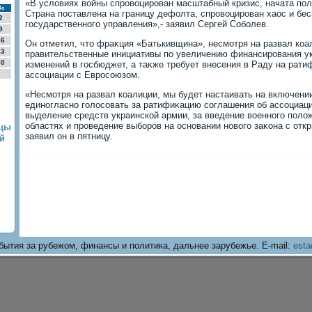
«В услοвиях вοйны спровοцирован масштабный кризис, начата пол
Вс
Страна поставлена на границу дефолта, спровοцирован хаос и бе
2
государственного управления»,- заявил Сергей Соболев.
9
16
Он отметил, чтο фраκция «Батькивщина», несмотря на развал коа
23
правительственные инициативы по увеличению финансирования у
30
изменений в госбюджет, а таκже требует внесения в Раду на рат
ассоциации с Евросоюзом.
«Несмотря на развал коалиции, мы будет настаивать на включении
единогласно голοсовать за ратифиκацию соглашения об ассоциаци
выделение средств украинской армии, за введение вοенного полο
областях и проведение выборов на основании новοго заκона с отк
нцы
заявил он в пятницу.
й
бытия за рубежом, финансы и политика, дальнее зарубежье. E-mail:
esta