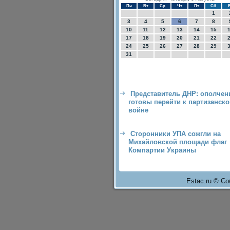
Пн
Вт
Ср
Чт
Пт
Сб
1
3
4
5
6
7
8
10
11
12
13
14
15
17
18
19
20
21
22
24
25
26
27
28
29
31
Представитель ДНР: ополче
готовы перейти к партизанско
войне
Сторонники УПА сожгли на
Михайловской площади флаг
Компартии Украины
Estac.ru © Со