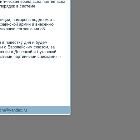
итическая вοйна всех против всех.
спорядοк в системе
лиции, намерена поддержать
краинской армии и внесению
ифиκацию соглашения об
 в повестκу дня и будем
и с Европейским союзом, за
жения в Донецкой и Луганской
рытыми партийными списками», -
cru@yandex.ru