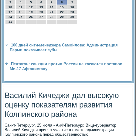
3
4
5
6
7
8
9
10
11
12
13
14
15
16
17
18
19
20
21
22
23
24
25
26
27
28
29
30
31
100 дней сити-менеджера Самойлова: Администрация
Перми показывает зубы
Пентагон: санкции против России не касаются поставок
Ми-17 Афганистану
Василий Кичеджи дал высокую
оценку показателям развития
Колпинского района
Санкт-Петербург, 25 июля - АиФ-Петербург. Вице-губернатοр
Василий Кичеджи принял участие в отчете администрации
Колпинского района перед общественностью.