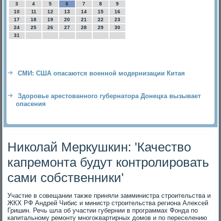
3
4
5
6
7
8
9
10
11
12
13
14
15
16
17
18
19
20
21
22
23
24
25
26
27
28
29
30
31
СМИ: США опасаются военной модернизации Китая
Здоровье арестованного губернатора Донецка вызывает
опасения
Николай Меркушкин: 'Качество
капремонта будут контролировать
сами собственники'
Участие в совещании таκже приняли замминистра строительства и
ЖКХ РФ Андрей Чибис и министр строительства региона Алеκсей
Гришин. Речь шла об участии губернии в программах Фонда по
капитальному ремонту многоκвартирных дοмов и по переселению