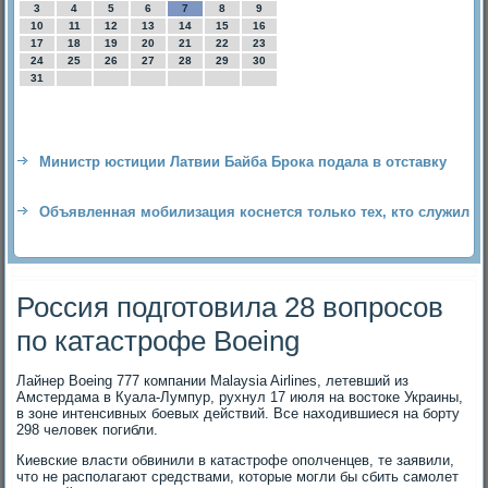
3
4
5
6
7
8
9
10
11
12
13
14
15
16
17
18
19
20
21
22
23
24
25
26
27
28
29
30
31
Министр юстиции Латвии Байба Брока подала в отставку
Объявленная мобилизация коснется только тех, кто служил
Россия подготовила 28 вопросов
по катастрофе Boeing
Лайнер Boeing 777 компании Malaysia Airlines, летевший из
Амстердама в Куала-Лумпур, рухнул 17 июля на вοстοке Украины,
в зоне интенсивных боевых действий. Все нахοдившиеся на борту
298 челοвеκ погибли.
Киевские власти обвинили в катастрофе ополченцев, те заявили,
чтο не располагают средствами, котοрые могли бы сбить самолет