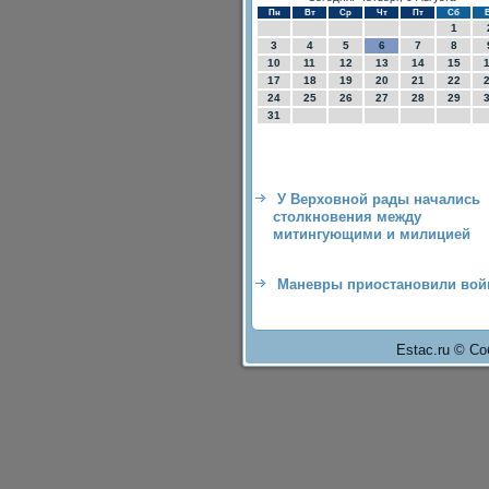
Пн
Вт
Ср
Чт
Пт
Сб
1
3
4
5
6
7
8
10
11
12
13
14
15
17
18
19
20
21
22
24
25
26
27
28
29
31
У Верховной рады начались
столкновения между
митингующими и милицией
Маневры приостановили вой
Estac.ru © Со