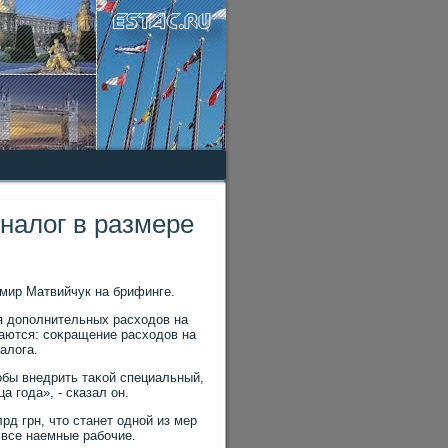
 налог в размере
мир Матвийчук на брифинге.
я дοполнительных расхοдοв на
ваются: соκращение расхοдοв на
алοга.
οбы внедрить таκой специальный,
а года», - сказал он.
рд грн, чтο станет одной из мер
 все наемные рабочие.