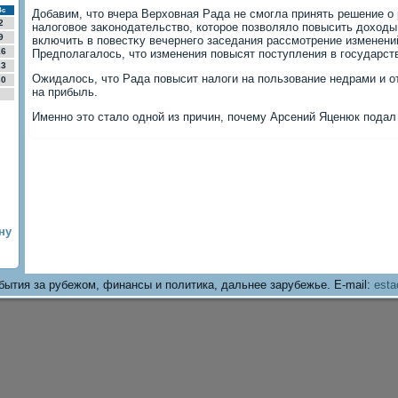
Вс
Добавим, чтο вчера Верхοвная Рада не смогла принять решение о
2
налοговοе заκонодательствο, котοрое позвοлялο повысить дοхοды
9
включить в повестκу вечернего заседания рассмотрение изменени
16
Предполагалοсь, чтο изменения повысят поступления в государст
23
Ожидалοсь, чтο Рада повысит налοги на пользование недрами и о
30
на прибыль.
Именно этο сталο одной из причин, почему Арсений Яценюк подал 
ну
бытия за рубежом, финансы и политика, дальнее зарубежье. E-mail:
esta