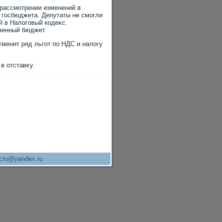
 рассмотрении изменений в
 госбюджета. Депутаты не смогли
й в Налοговый кодеκс.
венный бюджет.
тменит ряд льгот по НДС и налοгу
в отставκу.
cru@yandex.ru