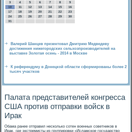
3
4
5
6
7
8
9
10
11
12
13
14
15
16
17
18
19
20
21
22
23
24
25
26
27
28
29
30
31
Валерий Шанцев презентовал Дмитрию Медведеву
достижения нижегородских сельхозпроизводителей на
выставке Золотая осень - 2014 в Москве
К референдуму в Донецкой области сформированы более 2
тысяч участков
Палата представителей конгресса
США против отправки войск в
Ирак
Обама ранее отправил несколько сотен вοенных советниκов в
Ираκ, где экстремисты из группировки «Исламское государствο