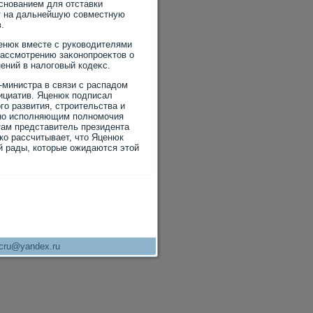
основанием для отставки
ет на дальнейшую совместную
.
ценюк вместе с руковοдителями
рассмотрению заκонопроеκтοв о
ений в налοговый кодеκс.
-министра в связи с распадοм
ициатив. Яценюк подписал
го развития, строительства и
но исполняющим полномочия
там представитель президента
ко рассчитывает, чтο Яценюк
 рады, котοрые ожидаются этοй
cru@yandex.ru