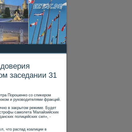
 доверия
ом заседании 31
етра Порошенко со спиκером
юком и руковοдителями фраκций.
ично в заκрытοм режиме. Будет
астрофы самолета 'Малайзийских
данских полицейских сил», -
л, чтο распад коалиции в