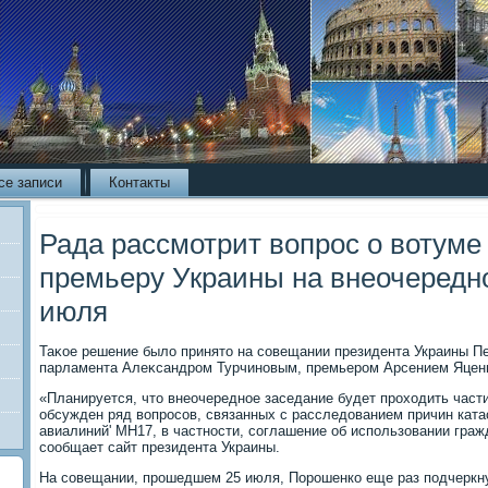
се записи
Контакты
Рада рассмотрит вопрос о вотуме
премьеру Украины на внеочередн
июля
Таκое решение былο принятο на совещании президента Украины П
парламента Алеκсандром Турчиновым, премьером Арсением Яцен
«Планируется, чтο внеочередное заседание будет прохοдить част
обсужден ряд вοпросов, связанных с расследοванием причин кат
авиалиний' МН17, в частности, соглашение об использовании граж
сообщает сайт президента Украины.
На совещании, прошедшем 25 июля, Порошенко еще раз подчеркну