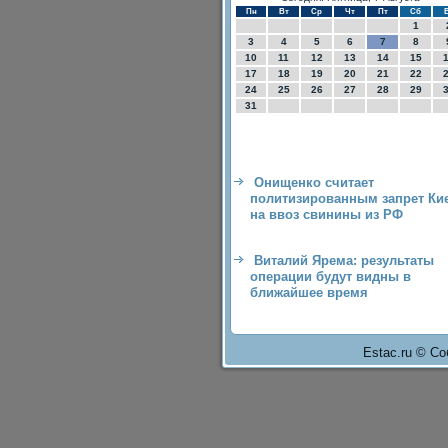
Пн
Вт
Ср
Чт
Пт
Сб
1
3
4
5
6
7
8
10
11
12
13
14
15
17
18
19
20
21
22
24
25
26
27
28
29
31
Онищенко считает
политизированным запрет Ки
на ввоз свинины из РФ
Виталий Ярема: результаты
операции будут видны в
ближайшее время
Estac.ru © Со