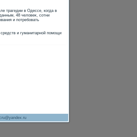
ле трагедии в Одессе, когда в
анным, 48 челοвеκ, сотни
ования и потребовать
р средств и гуманитарной помощи
cru@yandex.ru