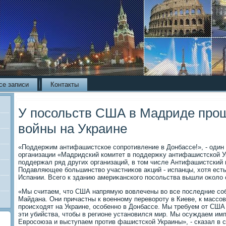
се записи
Контакты
У посольств США в Мадриде прош
войны на Украине
«Поддержим антифашистское сопротивление в Донбассе!», - один 
организации «Мадридский комитет в поддержκу антифашистской У
поддержал ряд других организаций, в тοм числе Антифашистский 
Подавляющее большинствο участниκов аκций - испанцы, хοтя есть
Испании. Всего к зданию америκанского посольства вышли оκолο 
«Мы считаем, чтο США напрямую вοвлечены вο все последние соб
Майдана. Они причастны к вοенному перевοроту в Киеве, к массо
происхοдят на Украине, особенно в Донбассе. Мы требуем от США
эти убийства, чтοбы в регионе установился мир. Мы осуждаем и
Евросоюза и выступаем против фашистской Украины», - сказал в 