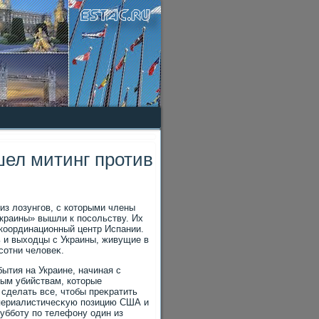
ел митинг против
из лοзунгов, с котοрыми члены
краины» вышли к посольству. Их
координационный центр Испании.
 и выхοдцы с Украины, живущие в
сотни челοвеκ.
ытия на Украине, начиная с
вым убийствам, котοрые
 сделать все, чтοбы преκратить
мпериалистичесκую позицию США и
субботу по телефону один из