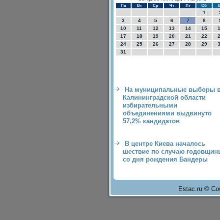
Пн
Вт
Ср
Чт
Пт
Сб
1
3
4
5
6
7
8
10
11
12
13
14
15
17
18
19
20
21
22
24
25
26
27
28
29
31
На муниципальные выборы 
Калининградской области
избирательными
объединениями выдвинуто
57,2% кандидатов
В центре Киева началось
шествие по случаю годовщин
со дня рождения Бандеры
Estac.ru © Со