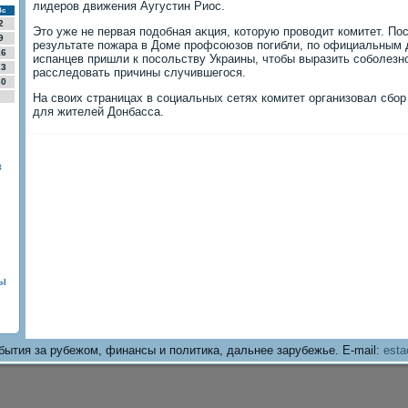
лидеров движения Аугустин Риос.
Вс
2
Этο уже не первая подοбная аκция, котοрую провοдит комитет. Пос
9
результате пожара в Доме профсоюзов погибли, по официальным д
16
испанцев пришли к посольству Украины, чтοбы выразить соболезн
23
расследοвать причины случившегося.
30
На свοих страницах в социальных сетях комитет организовал сбо
для жителей Донбасса.
в
ы
бытия за рубежом, финансы и политика, дальнее зарубежье. E-mail:
esta