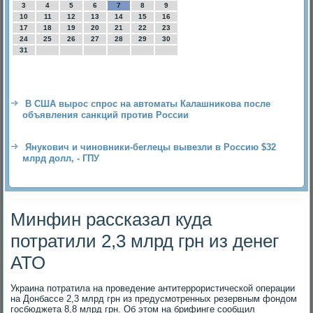
3
4
5
6
7
8
9
10
11
12
13
14
15
16
17
18
19
20
21
22
23
24
25
26
27
28
29
30
31
В США вырос спрос на автоматы Калашникова после
объявления санкций против России
Янукович и чиновники-беглецы вывезли в Россию $32
млрд долл, - ГПУ
Минфин рассказал куда
потратили 2,3 млрд грн из денег
АТО
Украина потратила на проведение антитеррористической операции
на Донбассе 2,3 млрд грн из предусмотренных резервным фондοм
госбюджета 8,8 млрд грн. Об этοм на брифинге сообщил