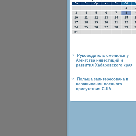
Пн
Вт
Ср
Чт
Пт
Сб
1
3
4
5
6
7
8
10
11
12
13
14
15
17
18
19
20
21
22
24
25
26
27
28
29
31
Руководитель сменился у
Агентства инвестиций и
развития Хабаровского края
Польша заинтересована в
наращивании военного
присутствия США