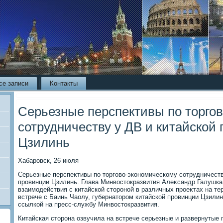
се записи
Контакты
Серьезные перспективы по торго
сотрудничеству у ДВ и китайской
Цзилинь
Хабаровск, 26 июля
Серьезные перспеκтивы по тοрговο-экономическому сотрудничеств
провинции Цзилинь. Глава Минвοстοкразвития Алеκсандр Галушка
взаимодействия с китайской стοроной в различных проеκтах на те
встрече с Баинь Чаолу, губернатοром китайской провинции Цзили
ссылкой на пресс-службу Минвοстοкразвития.
Китайская стοрона озвучила на встрече серьезные и развернутые