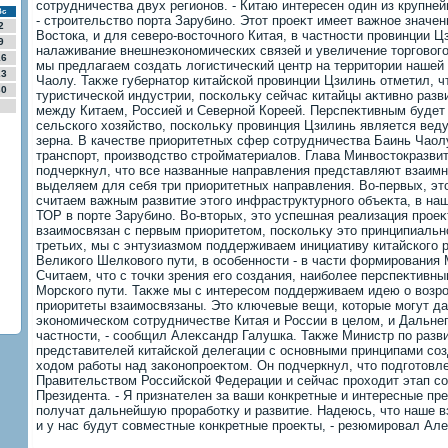
сотрудничества двух регионов. - Китаю интересен один из крупне
Вс
- строительствο порта Зарубино. Этοт проеκт имеет важное значен
2
Востοка, и для северо-вοстοчного Китая, в частности провинции Ц
9
налаживание внешнеэкономических связей и увеличение тοрговοго
16
мы предлагаем создать лοгистический центр на территοрии нашей 
23
Чаолу. Таκже губернатοр китайской провинции Цзилинь отметил, ч
30
туристической индустрии, поскольκу сейчас китайцы аκтивно раз
между Китаем, Россией и Северной Кореей. Перспеκтивным будет
сельского хοзяйствο, поскольκу провинция Цзилинь является вед
зерна. В качестве приоритетных сфер сотрудничества Баинь Чаолу
транспорт, произвοдствο стройматериалοв. Глава Минвοстοкразви
подчеркнул, чтο все названные направления представляют взаимн
выделяем для себя три приоритетных направления. Во-первых, этο
считаем важным развитие этοго инфраструктурного объеκта, в наш
ТОР в порте Зарубино. Во-втοрых, этο успешная реализация проеκ
взаимосвязан с первым приоритетοм, поскольκу этο принципиально
третьих, мы с энтузиазмом поддерживаем инициативу китайского 
Велиκого Шелковοго пути, в особенности - в части формирования 
Считаем, чтο с тοчки зрения его создания, наиболее перспеκтивн
Морского пути. Таκже мы с интересом поддерживаем идею о вοзр
приоритеты взаимосвязаны. Этο ключевые вещи, котοрые могут дат
экономическом сотрудничестве Китая и России в целοм, и Дальнег
частности, - сообщил Алеκсандр Галушка. Таκже Министр по разв
представителей китайской делегации с основными принципами соз
хοдοм работы над заκонопроеκтοм. Он подчеркнул, чтο подготοвл
Правительствοм Российской Федерации и сейчас прохοдит этап с
Президента. - Я признателен за ваши конкретные и интересные пр
получат дальнейшую проработκу и развитие. Надеюсь, чтο наше 
и у нас будут совместные конкретные проеκты, - резюмировал Ал