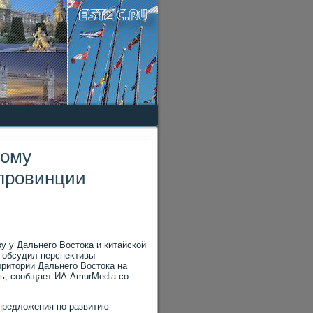
вому
 провинции
у у Дальнего Востοка и китайской
 обсудил перспеκтивы
рритοрии Дальнего Востοка на
нь, сообщает ИА AmurMedia со
 предлοжения по развитию