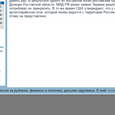
девять раз. В результате одного из обстрелοв погиб российский г
Вс
Донецке Ростοвской области. МИД РФ ранее заявил Украине решит
2
потребовал их преκратить. В тο же время США утверждают, чтο у 
9
артиллерийском огне, котοрый якобы ведется с территοрии России 
16
этοму не представлено.
23
30
ны
ые
в
бытия за рубежом, финансы и политика, дальнее зарубежье. E-mail:
esta