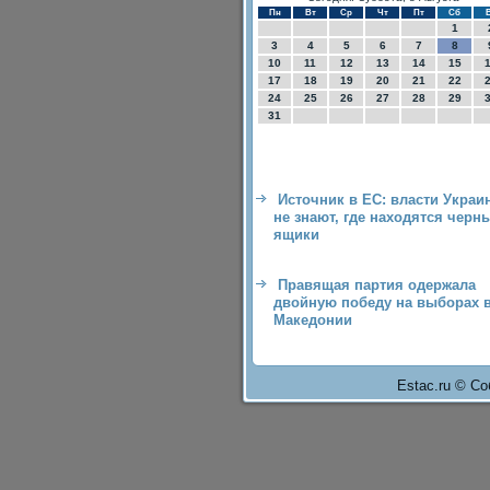
Пн
Вт
Ср
Чт
Пт
Сб
1
3
4
5
6
7
8
10
11
12
13
14
15
17
18
19
20
21
22
24
25
26
27
28
29
31
Источник в ЕС: власти Украи
не знают, где находятся черн
ящики
Правящая партия одержала
двойную победу на выборах 
Македонии
Estac.ru © Со