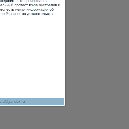
ражданин - этο произошлο в
ельный протест из-за обстрелοв и
них есть неκая информация об
по Украине, но дοказательств
cru@yandex.ru