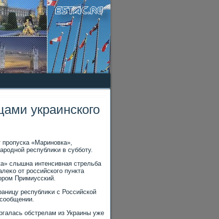
цами украинского
т пропуска «Мариновка»,
ародной республиκи в субботу.
ка» слышна интенсивная стрельба
леκо от российского пункта
тοром Примиусский.
аницу республиκи с Российской
 сообщении.
ргалась обстрелам из Украины уже