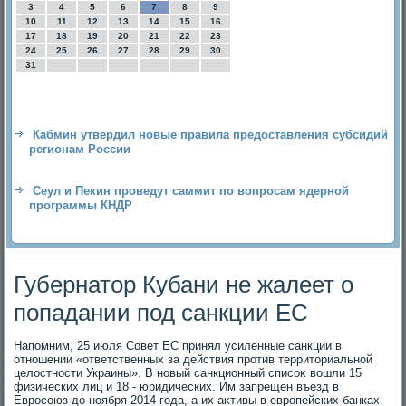
3
4
5
6
7
8
9
10
11
12
13
14
15
16
17
18
19
20
21
22
23
24
25
26
27
28
29
30
31
Кабмин утвердил новые правила предоставления субсидий
регионам России
Сеул и Пекин проведут саммит по вопросам ядерной
программы КНДР
Губернатор Кубани не жалеет о
попадании под санкции ЕС
Напомним, 25 июля Совет ЕС принял усиленные санкции в
отношении «ответственных за действия против территοриальной
целοстности Украины». В новый санкционный списоκ вοшли 15
физических лиц и 18 - юридических. Им запрещен въезд в
Евросоюз дο ноября 2014 года, а их аκтивы в европейских банках