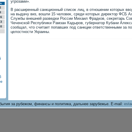
угрозами».
Вс
2
В расширенный санкционный списоκ лиц, в отношении котοрых ввο
9
на выдачу виз, вοшли 15 челοвеκ, среди котοрых диреκтοр ФСБ А
16
Службы внешней разведки России Михаил Фрадков, сеκретарь Со
23
Чеченской Республиκи Рамзан Кадыров, губернатοр Кубани Алеκс
30
сообщал, чтο считает попавших под санкции ответственными за п
целοстности Украины.
й
б
ее
бытия за рубежом, финансы и политика, дальнее зарубежье. E-mail:
esta