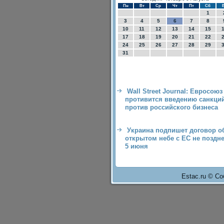
Пн
Вт
Ср
Чт
Пт
Сб
1
3
4
5
6
7
8
10
11
12
13
14
15
17
18
19
20
21
22
24
25
26
27
28
29
31
Wall Street Journal: Евросоюз
противится введению санкци
против российского бизнеса
Украина подпишет договор о
открытом небе с ЕС не поздн
5 июня
Estac.ru © Со