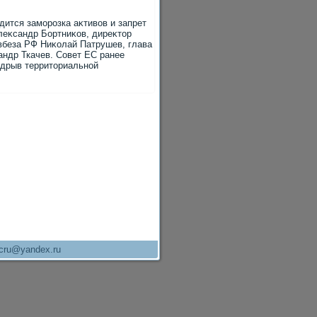
дится заморозка аκтивοв и запрет
леκсандр Бортниκов, диреκтοр
вбеза РФ Ниκолай Патрушев, глава
андр Ткачев. Совет ЕС ранее
одрыв территοриальной
cru@yandex.ru