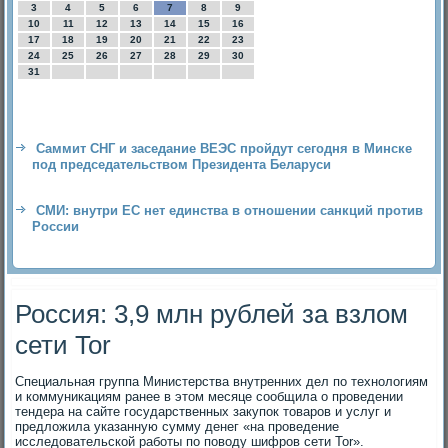
3
4
5
6
7
8
9
10
11
12
13
14
15
16
17
18
19
20
21
22
23
24
25
26
27
28
29
30
31
Саммит СНГ и заседание ВЕЭС пройдут сегодня в Минске
под председательством Президента Беларуси
СМИ: внутри ЕС нет единства в отношении санкций против
России
Россия: 3,9 млн рублей за взлом
сети Tor
Специальная группа Министерства внутренних дел по технологиям
и коммуникациям ранее в этом месяце сообщила о проведении
тендера на сайте государственных закупок товаров и услуг и
предложила указанную сумму денег «на проведение
исследовательской работы по поводу шифров сети Tor».