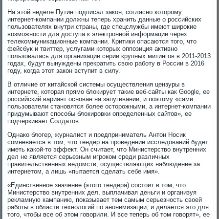
На этой неделе Путин подписал закон, согласно которому
интернет-компании должны теперь хранить данные о российских
пользователях внутри страны, где спецслужбы имеют широкие
возможности для доступа к электронной информации через
телекоммуникационные компании. Критики опасаются того, что
фейсбук и твиттер, услугами которых оппозиция активно
пользовалась для организации серии крупных митингов в 2011-2013
годах, будут вынуждены прекратить свою работу в России в 2016
году, когда этот закон вступит в силу.
В отличие от китайской системы осуществления цензуры в
интернете, которая прямо блокирует такие веб-сайты как Google, ее
российский вариант основан на запугивании, и поэтому «сами
пользователи становятся более осторожными, а интернет-компании
придумывают способы блокировки определенных сайтов», ее
подчеркивает Солдатов.
Однако блогер, журналист и предприниматель Антон Носик
сомневается в том, что тендер на проведение исследований будет
иметь какой-то эффект. Он считает, что Министерство внутренних
дел не является серьезным игроком среди различных
правительственных ведомств, осуществляющих наблюдение за
интернетом, а лишь «пытается сделать себе имя».
«Единственное значение (этого тендера) состоит в том, что
Министерство внутренних дел, выплачивая деньги и организуя
рекламную кампанию, показывает тем самым серьезность своей
работы в области технологий по анонимизации, и делается это для
того, чтобы все об этом говорили. И все теперь об том говорят», ее