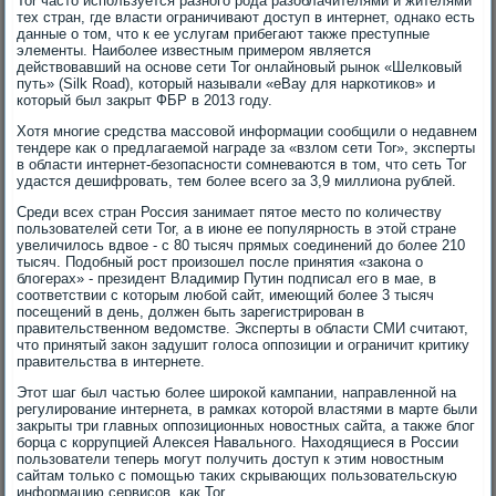
Tor часто используется разного рода разоблачителями и жителями
тех стран, где власти ограничивают доступ в интернет, однако есть
данные о том, что к ее услугам прибегают также преступные
элементы. Наиболее известным примером является
действовавший на основе сети Tor онлайновый рынок «Шелковый
путь» (Silk Road), который называли «eBay для наркотиков» и
который был закрыт ФБР в 2013 году.
Хотя многие средства массовой информации сообщили о недавнем
тендере как о предлагаемой награде за «взлом сети Tor», эксперты
в области интернет-безопасности сомневаются в том, что сеть Tor
удастся дешифровать, тем более всего за 3,9 миллиона рублей.
Среди всех стран Россия занимает пятое место по количеству
пользователей сети Tor, а в июне ее популярность в этой стране
увеличилось вдвое - с 80 тысяч прямых соединений до более 210
тысяч. Подобный рост произошел после принятия «закона о
блогерах» - президент Владимир Путин подписал его в мае, в
соответствии с которым любой сайт, имеющий более 3 тысяч
посещений в день, должен быть зарегистрирован в
правительственном ведомстве. Эксперты в области СМИ считают,
что принятый закон задушит голоса оппозиции и ограничит критику
правительства в интернете.
Этот шаг был частью более широкой кампании, направленной на
регулирование интернета, в рамках которой властями в марте были
закрыты три главных оппозиционных новостных сайта, а также блог
борца с коррупцией Алексея Навального. Находящиеся в России
пользователи теперь могут получить доступ к этим новостным
сайтам только с помощью таких скрывающих пользовательскую
информацию сервисов, как Tor.