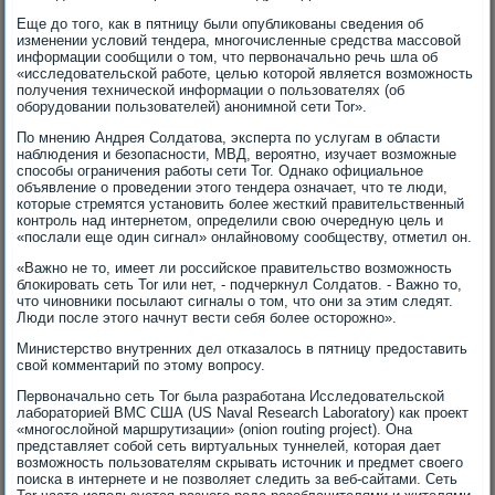
Еще до того, как в пятницу были опубликованы сведения об
изменении условий тендера, многочисленные средства массовой
информации сообщили о том, что первоначально речь шла об
«исследовательской работе, целью которой является возможность
получения технической информации о пользователях (об
оборудовании пользователей) анонимной сети Tor».
По мнению Андрея Солдатова, эксперта по услугам в области
наблюдения и безопасности, МВД, вероятно, изучает возможные
способы ограничения работы сети Tor. Однако официальное
объявление о проведении этого тендера означает, что те люди,
которые стремятся установить более жесткий правительственный
контроль над интернетом, определили свою очередную цель и
«послали еще один сигнал» онлайновому сообществу, отметил он.
«Важно не то, имеет ли российское правительство возможность
блокировать сеть Tor или нет, - подчеркнул Солдатов. - Важно то,
что чиновники посылают сигналы о том, что они за этим следят.
Люди после этого начнут вести себя более осторожно».
Министерство внутренних дел отказалось в пятницу предоставить
свой комментарий по этому вопросу.
Первоначально сеть Tor была разработана Исследовательской
лабораторией ВМС США (US Naval Research Laboratory) как проект
«многослойной маршрутизации» (onion routing project). Она
представляет собой сеть виртуальных туннелей, которая дает
возможность пользователям скрывать источник и предмет своего
поиска в интернете и не позволяет следить за веб-сайтами. Сеть