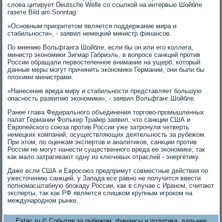
слова цитирует Deutsche Welle со ссылкой на интервью Шойбле
газете Bild am Sonntag.
«Основным приоритетом является поддержание мира и
стабильности», - заявил немецкий министр финансов.
По мнению Вольфганга Шойбле, если бы он или его коллега,
министр экономики Зигмар Габриэль, в вопросе санкций против
России обращали первостепенное внимание на ущерб, который
данные меры могут причинить экономике Германии, они были бы
плохими министрами.
«Нанесение вреда миру и стабильности представляет большую
опасность развитию экономики», - заявил Вольфганг Шойбле.
Ранее глава Федерального объединения торгово-промышленных
палат Германии Фолькер Трайер заявил, что санкции США и
Европейского союза против России уже затронули четверть
немецких компаний, осуществляющих деятельность за рубежом.
При этом, по оценкам экспертов и аналитиков, санкции против
России не могут нанести существенного вреда ее экономике, так
как мало затрагивают одну из ключевых отраслей - энергетику.
Даже если США и Евросоюз предпримут совместные действия по
ужесточению санкций, у Запада все равно не получится ввести
полномасштабную блокаду России, как в случае с Ираном, считают
эксперты, так как РФ является слишком крупным игроком на
международном рынке.
Estac.ru © События за рубежом, финансы и политика, дальнее