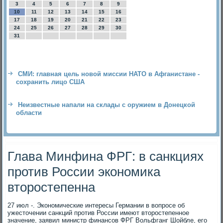
3
4
5
6
7
8
9
10
11
12
13
14
15
16
17
18
19
20
21
22
23
24
25
26
27
28
29
30
31
СМИ: главная цель новой миссии НАТО в Афганистане -
сохранить лицо США
Неизвестные напали на склады с оружием в Донецкой
области
Глава Минфина ФРГ: в санкциях
против России экономика
второстепенна
27 июл -. Экономические интересы Германии в вопросе об
ужесточении санкций против России имеют второстепенное
значение, заявил министр финансов ФРГ Вольфганг Шойбле, его