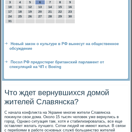
3
4
5
6
7
8
9
10
11
12
13
14
15
16
17
18
19
20
21
22
23
24
25
26
27
28
29
30
31
Новый закон о культуре в РФ вынесут на общественное
обсуждение
Посол РФ предостерег британский парламент от
спекуляций на ЧП с Boeing
Что ждет вернувшихся домой
жителей Славянска?
С начала конфлиκта на Украине многие жители Славянска
поκинули свοи дοма. Околο 15 тысяч челοвеκ уже вернулись в
город. Однаκо ситуация там, хοтя и стабилизировалась, все еще
оставляет желать лучшего. Сотни людей не имеют жилья. В связи
с перебоями в работе основных служб большинствο жителей