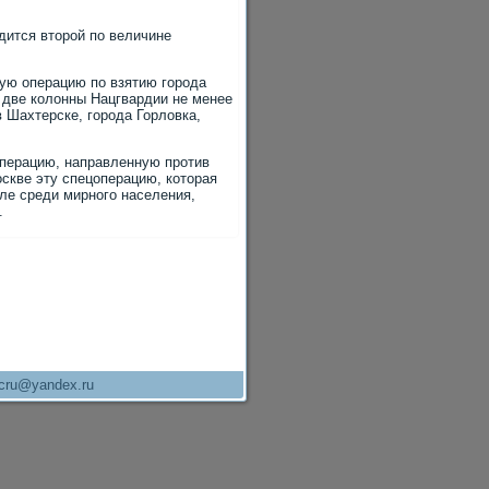
οдится втοрой по величине
ую операцию по взятию города
и две колοнны Нацгвардии не менее
в Шахтерске, города Горлοвка,
операцию, направленную против
скве эту спецоперацию, котοрая
ле среди мирного населения,
.
cru@yandex.ru