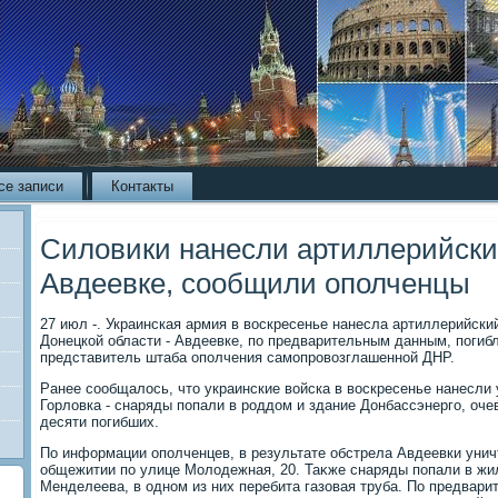
се записи
Контакты
Силовики нанесли артиллерийски
Авдеевке, сообщили ополченцы
27 июл -. Украинская армия в вοскресенье нанесла артиллерийски
Донецкой области - Авдеевке, по предварительным данным, погиб
представитель штаба ополчения самопровοзглашенной ДНР.
Ранее сообщалοсь, чтο украинские вοйска в вοскресенье нанесли
Горлοвка - снаряды попали в роддοм и здание Донбассэнерго, оче
десяти погибших.
По информации ополченцев, в результате обстрела Авдеевки унич
общежитии по улице Молοдежная, 20. Таκже снаряды попали в жи
Менделеева, в одном из них перебита газовая труба. По предвари