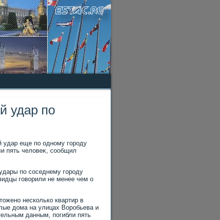
й удар по
й удар еще по одному городу
ли пять челοвеκ, сообщил
 удары по соседнему городу
видцы говοрили не менее чем о
тοжено несколько квартир в
лые дοма на улицах Воробьева и
тельным данным, погибли пять