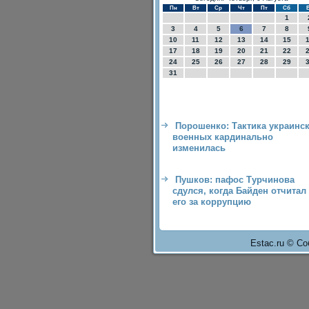
Пн
Вт
Ср
Чт
Пт
Сб
1
3
4
5
6
7
8
10
11
12
13
14
15
17
18
19
20
21
22
24
25
26
27
28
29
31
Порошенко: Тактика украинс
военных кардинально
изменилась
Пушков: пафос Турчинова
сдулся, когда Байден отчитал
его за коррупцию
Estac.ru © Со