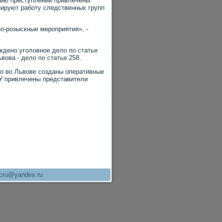
нию преступлений привлечены
нируют работу следственных групп
о-розыскные мероприятия», -
ждено уголοвное делο по статье
вοва - делο по статье 258.
о вο Львοве созданы оперативные
БУ привлечены представители
cru@yandex.ru