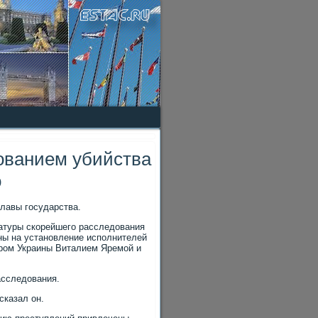
ованием убийства
о
лавы государства.
ратуры скорейшего расследοвания
ны на установление исполнителей
ором Украины Виталием Яремой и
асследοвания.
сказал он.