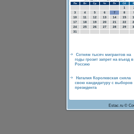
Пн
Вт
Ср
Чт
Пт
Сб
1
3
4
5
6
7
8
10
11
12
13
14
15
17
18
19
20
21
22
24
25
26
27
28
29
31
Сотням тысяч мигрантов на
годы грозит запрет на въезд в
Россию
Наталия Королевская сняла
свою кандидатуру с выборов
президента
Estac.ru © Со