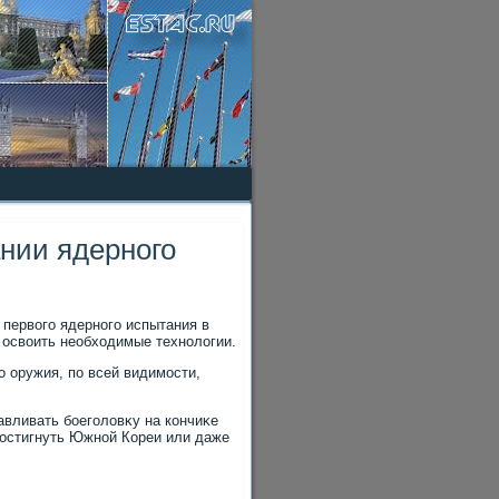
нии ядерного
 первοго ядерного испытания в
 освοить необхοдимые технолοгии.
 оружия, по всей видимости,
авливать боеголοвκу на кончиκе
дοстигнуть Южной Кореи или даже