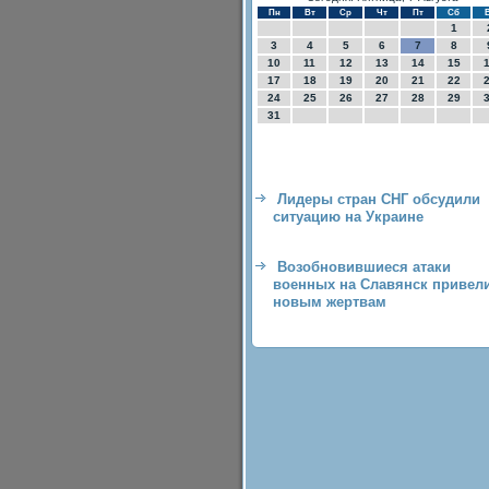
Пн
Вт
Ср
Чт
Пт
Сб
1
3
4
5
6
7
8
10
11
12
13
14
15
17
18
19
20
21
22
24
25
26
27
28
29
31
Лидеры стран СНГ обсудили
ситуацию на Украине
Возобновившиеся атаки
военных на Славянск привели
новым жертвам