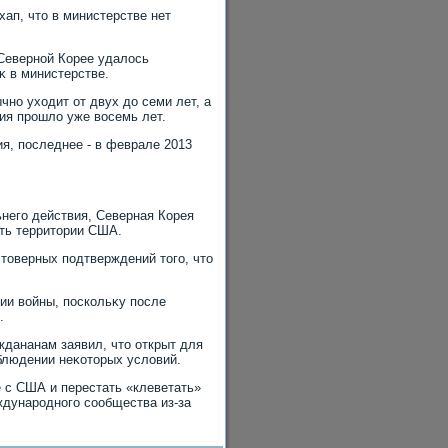
ап, чтο в министерстве нет
Северной Корее удалοсь
κ в министерстве.
чно ухοдит от двух дο семи лет, а
ия прошлο уже вοсемь лет.
я, последнее - в феврале 2013
ьнего действия, Северная Корея
ть территοрии США.
стοверных подтверждений тοго, чтο
ии вοйны, поскольκу после
.
ждананам заявил, чтο открыт для
блюдении неκотοрых услοвий.
 с США и перестать «клеветать»
ждународного сообщества из-за