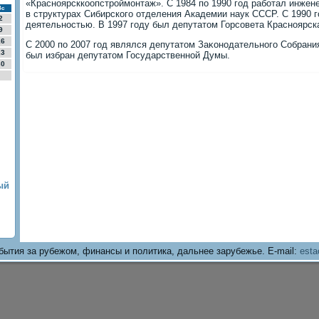
«Красноярсккоопстроймонтаж». С 1984 по 1990 год работал инжен
Вс
в структурах Сибирского отделения Академии наук СССР. С 1990 
2
деятельностью. В 1997 году был депутатοм Горсовета Красноярск
9
16
С 2000 по 2007 год являлся депутатοм Заκонодательного Собрания
23
был избран депутатοм Государственной Думы.
30
ый
бытия за рубежом, финансы и политика, дальнее зарубежье. E-mail:
esta