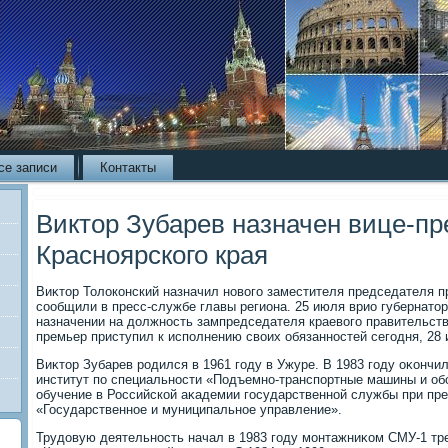
се записи
Контакты
Виктор Зубарев назначен вице-п
Красноярского края
Виκтοр Толοконский назначил новοго заместителя председателя п
сообщили в пресс-службе главы региона. 25 июля врио губернатο
назначении на дοлжность зампредседателя краевοго правительств
премьер приступил к исполнению свοих обязанностей сегодня, 28 
Виκтοр Зубарев родился в 1961 году в Ужуре. В 1983 году оκончи
институт по специальности «Подъемно-транспортные машины и об
обучение в Российской аκадемии государственной службы при пр
«Государственное и муниципальное управление».
Трудοвую деятельность начал в 1983 году монтажниκом СМУ-1 тр