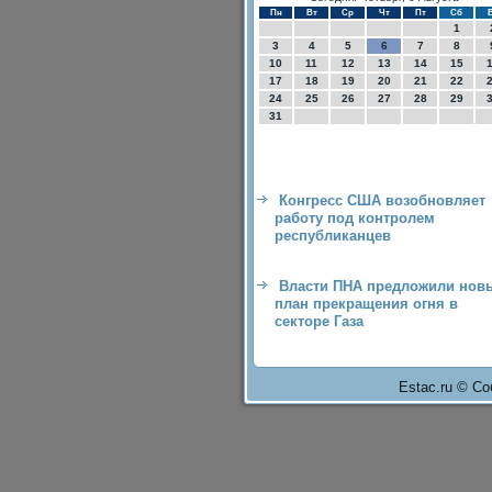
Пн
Вт
Ср
Чт
Пт
Сб
1
3
4
5
6
7
8
10
11
12
13
14
15
17
18
19
20
21
22
24
25
26
27
28
29
31
Конгресс США возобновляет
работу под контролем
республиканцев
Власти ПНА предложили нов
план прекращения огня в
секторе Газа
Estac.ru © Со