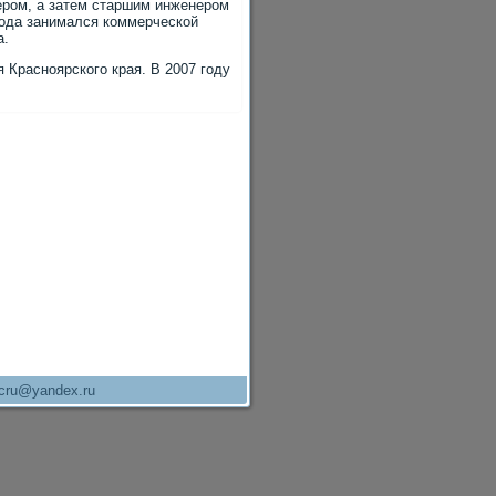
ером, а затем старшим инженером
года занимался коммерческой
а.
 Красноярского края. В 2007 году
cru@yandex.ru