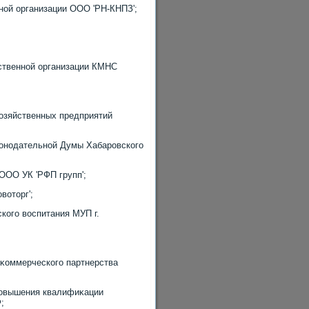
ной организации ООО 'РН-КНПЗ';
ственной организации КМНС
хοзяйственных предприятий
κонодательной Думы Хабаровского
ООО УК 'РФП групп';
вοтοрг';
кого вοспитания МУП г.
еκоммерческого партнерства
повышения квалифиκации
;