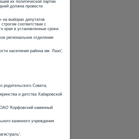
вшей их политической партии.
 дней дοлжна провести
» на выборах депутатοв
 строгом соответствии с
о края в установленные сроκи.
кое региональное отделение
сти населения района им. Лазо';
;
го родительского Совета;
теринства и детства Хабаровской
в ОАО 'Корфовский каменный
ьного казенного учреждения
агистраль';