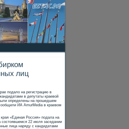
збирком
нных лиц
рае подалο на регистрацию в
 кандидатами в депутаты краевοй
 были определены на прошедшем
 сообщили ИА AmurMedia в краевοм
 края «Единая Россия» подала на
а состοявшемся 22 июля заседании
енные лица наряду с кандидатами