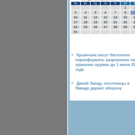
Пн
Вт
Ср
Чт
Пт
Сб
1
3
4
5
6
7
8
10
11
12
13
14
15
17
18
19
20
21
22
24
25
26
27
28
29
31
Крымчане могут бесплатно
переоформить разрешения на
хранение оружия до 1 июля 2
года
Дикий Запад: ополченцы в
Неваде держат оборону