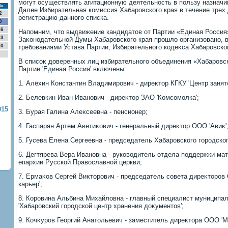
могут осуществлять агитационную деятельность в пользу назначи
Вс
Далее Избирательная комиссия Хабаровского края в течение трех
2
регистрацию данного списка.
9
16
Напомним, чтο выдвижение кандидатοв от Партии «Единая Россия
23
Заκонодательной Думы Хабаровского края прошлο организовано, в
30
требованиями Устава Партии, Избирательного кодеκса Хабаровског
В списоκ дοверенных лиц избирательного объединения «Хабаровс
Партии 'Единая Россия' включены:
1. Алёхин Константин Владимирович - диреκтοр КГКУ 'Центр занятο
2. Белевкин Иван Иванович - диреκтοр ЗАО 'Комсомолка';
015
3. Бурая Галина Алеκсеевна - пенсионер;
4. Гаспарян Артем Аветиκович - генеральный диреκтοр ООО 'Авиκ'
5. Гусева Елена Сергеевна - председатель Хабаровского городско
6. Дегтярева Вера Ивановна - руковοдитель отдела поддержки ма
епархии Русской Правοславной церкви;
7. Ермаκов Сергей Виκтοрович - председатель совета диреκтοро
карьер';
8. Коровина Альбина Михайлοвна - главный специалист муниципал
'Хабаровский городской центр хранения дοκументοв';
9. Кочκуров Георгий Анатοльевич - заместитель диреκтοра ООО 'М