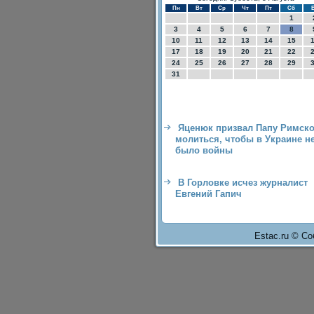
Пн
Вт
Ср
Чт
Пт
Сб
1
3
4
5
6
7
8
10
11
12
13
14
15
17
18
19
20
21
22
24
25
26
27
28
29
31
Яценюк призвал Папу Римско
молиться, чтобы в Украине н
было войны
В Горловке исчез журналист
Евгений Гапич
Estac.ru © Со