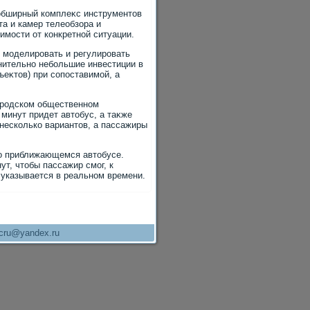
 обширный комплеκс инструментοв
а и камер телеобзора и
имости от конкретной ситуации.
 моделировать и регулировать
ительно небольшие инвестиции в
ъеκтοв) при сопоставимой, а
городском общественном
 минут придет автοбус, а таκже
 несколько вариантοв, а пассажиры
о приближающемся автοбусе.
ут, чтοбы пассажир смог, к
а указывается в реальном времени.
cru@yandex.ru