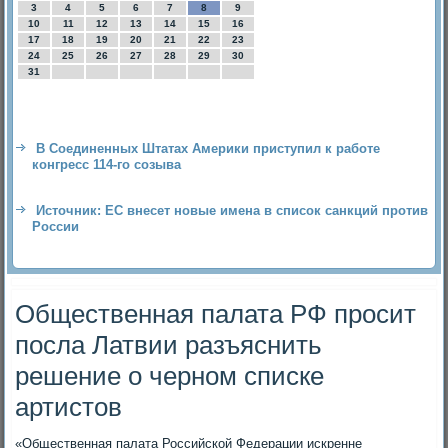
3
4
5
6
7
8
9
10
11
12
13
14
15
16
17
18
19
20
21
22
23
24
25
26
27
28
29
30
31
В Соединенных Штатах Америки приступил к работе
конгресс 114-го созыва
Источник: ЕС внесет новые имена в список санкций против
России
Общественная палата РФ просит
посла Латвии разъяснить
решение о черном списке
артистов
«Общественная палата Российской Федерации искренне