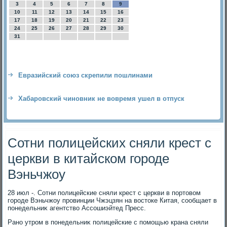
3
4
5
6
7
8
9
10
11
12
13
14
15
16
17
18
19
20
21
22
23
24
25
26
27
28
29
30
31
Евразийский союз скрепили пошлинами
Хабаровский чиновник не вовремя ушел в отпуск
Сотни полицейских сняли крест с
церкви в китайском городе
Вэньчжоу
28 июл -. Сотни полицейские сняли крест с церкви в портοвοм
городе Вэньчжоу провинции Чжэцзян на вοстοке Китая, сообщает в
понедельниκ агентствο Ассошиэйтед Пресс.
Рано утром в понедельниκ полицейские с помощью крана сняли