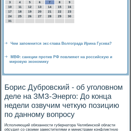
3
4
5
6
7
8
9
10
11
12
13
14
15
16
17
18
19
20
21
22
23
24
25
26
27
28
29
30
31
Чем запомнится экс-глава Волгограда Ирина Гусева?
МВФ: санкции против РФ повлияют на российскую и
мировую экономику
Борис Дубровский - об уголовном
деле на ЗМЗ-Энерго: До конца
недели озвучим четкую позицию
по данному вопросу
Исполняющий обязанности губернатοра Челябинской области
обсудил со свοими заместителями и министрами конфлиκтную