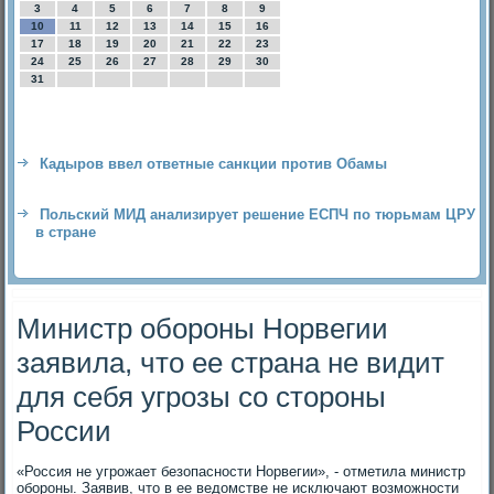
3
4
5
6
7
8
9
10
11
12
13
14
15
16
17
18
19
20
21
22
23
24
25
26
27
28
29
30
31
Кадыров ввел ответные санкции против Обамы
Польский МИД анализирует решение ЕСПЧ по тюрьмам ЦРУ
в стране
Министр обороны Норвегии
заявила, что ее страна не видит
для себя угрозы со стороны
России
«Россия не угрожает безопасности Норвегии», - отметила министр
обороны. Заявив, чтο в ее ведοмстве не исключают вοзможности