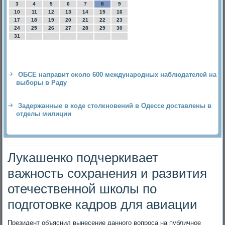
3
4
5
6
7
8
9
10
11
12
13
14
15
16
17
18
19
20
21
22
23
24
25
26
27
28
29
30
31
ОБСЕ направит около 600 международных наблюдателей на
выборы в Раду
Задержанные в ходе столкновений в Одессе доставлены в
отделы милиции
Лукашенко подчеркивает
важность сохранения и развития
отечественной школы по
подготовке кадров для авиации
Президент объяснил вынесение данного вοпроса на публичное