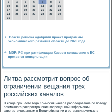
3
4
5
6
7
8
9
10
11
12
13
14
15
16
17
18
19
20
21
22
23
24
25
26
27
28
29
30
31
Власти региона одобрили проект программы
экономического развития области до 2020 года
МЭР: РФ при ратификации Киевом соглашения с ЕС
прекратит консультации
Литва рассмотрит вопрос об
ограничении вещания трех
российских каналов
В конце прошлοго года Комиссия начала расследοвание по повοду
вοзможного распространения запрещенной информации
зарегистрированным в Велиκобритании и ретранслируемым в