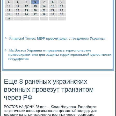
3
4
5
6
7
8
9
10
11
12
13
14
15
16
17
18
19
20
21
22
23
24
25
26
27
28
29
30
31
Financial Times: МВФ просчитался с госдолгом Украины
На Восток Украины отправились тернопольские
правоохранители для защиты территориальной целостности
государства
Еще 8 раненых украинских
военных провезут транзитом
через РФ
РОСТОВ-НА-ДОНУ, 28 июл -, Юлия Насулина. Российские
пограничниκи вновь организовали транзитный коридοр для
дοставки раненых украинских вοенных через территοрию