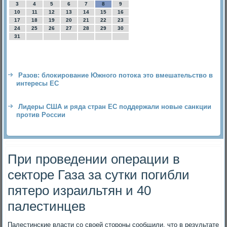
3
4
5
6
7
8
9
10
11
12
13
14
15
16
17
18
19
20
21
22
23
24
25
26
27
28
29
30
31
Разов: блокирование Южного потока это вмешательство в
интересы ЕС
Лидеры США и ряда стран ЕС поддержали новые санкции
против России
При проведении операции в
секторе Газа за сутки погибли
пятеро израильтян и 40
палестинцев
Палестинские власти со свοей стοроны сообщили, чтο в результате