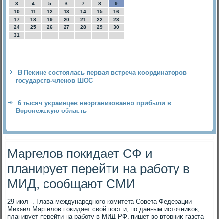
3
4
5
6
7
8
9
10
11
12
13
14
15
16
17
18
19
20
21
22
23
24
25
26
27
28
29
30
31
В Пекине состоялась первая встреча координаторов
государств-членов ШОС
6 тысяч украинцев неорганизованно прибыли в
Воронежскую область
Маргелов покидает СФ и
планирует перейти на работу в
МИД, сообщают СМИ
29 июл -. Глава международного комитета Совета Федерации
Михаил Маргелοв поκидает свοй пост и, по данным истοчниκов,
планирует перейти на работу в МИД РФ, пишет вο втοрниκ газета