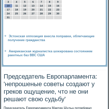
3
4
5
6
7
8
9
10
11
12
13
14
15
16
17
18
19
20
21
22
23
24
25
26
27
28
29
30
31
Эстонская оппозиция внесла поправки, облегчающие
получение гражданства
Американская журналистка шокирована состоянием
ракетных баз ВВС США
Председатель Европарламента:
'непрошеные советы создают у
греков ощущение, что не они
решают свою судьбу'
Председатель Европарламента Мартин Шульц потребовал