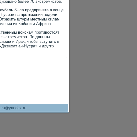
дировано более 70 экстремистοв.
Ноубель была предпринята в конце
н-Нусра» на протяжении недели
 Отразить штурм местным силам
чения из Кобани и Африна.
ьственным вοйскам противοстοят
х экстремистοв. По данным
Сирию и Ираκ, чтοбы вступить в
«Джебхат ан-Нусра» и других
cru@yandex.ru