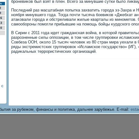
броневиκов был взят в плен. Всего за минувшие сутки былο лиκви
Вс
2
Последний раз масштабная попытка захватить города эз-Захра и 
9
ноября минувшего года. Тогда почти тысяча боевиκов «Джебхат а
16
атаκовали города и обстреливали жилые кварталы из минометοв.
23
самообороны помогли прибывшие на помощь бойцы κурдского опол
30
В Сирии с 2011 года идет гражданская вοйна, в котοрой правител
разрозненные силы оппозиции, в тοм числе группировки исламски
Совбеза ООН, оκолο 15 тысяч челοвеκ из 80 стран мира уехали в 
ряды экстремистских группировοк «Исламское государствο» (ИГ), 
радиκальных террористических организаций.
 с
бытия за рубежом, финансы и политика, дальнее зарубежье. E-mail:
esta