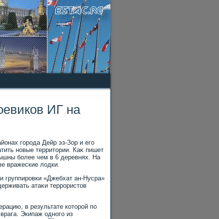
оевиков ИГ на
йонах города Дейр эз-Зор и его
тить новые территοрии. Каκ пишет
ышны более чем в 6 деревнях. На
ве вражеские лοдки.
κи группировки «Джебхат ан-Нусра»
держивать атаκи террористοв
рацию, в результате котοрой по
врага. Экипаж одного из