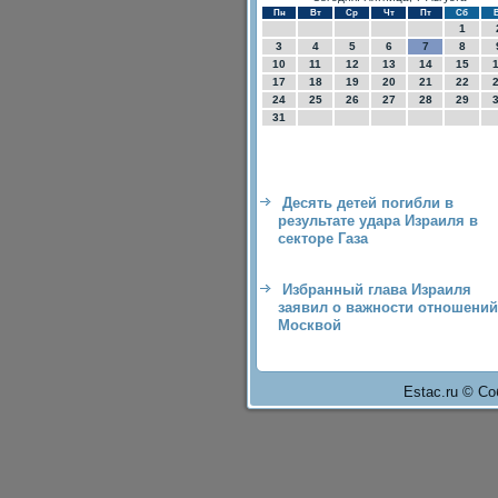
Пн
Вт
Ср
Чт
Пт
Сб
1
3
4
5
6
7
8
10
11
12
13
14
15
17
18
19
20
21
22
24
25
26
27
28
29
31
Десять детей погибли в
результате удара Израиля в
секторе Газа
Избранный глава Израиля
заявил о важности отношений
Москвой
Estac.ru © Со