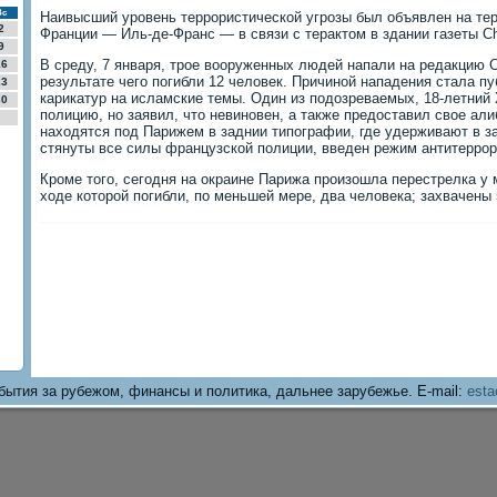
Вс
Наивысший уровень террористической угрозы был объявлен на тер
2
Франции — Иль-де-Франс — в связи с терактом в здании газеты Ch
9
В среду, 7 января, трое вооруженных людей напали на редакцию Ch
16
результате чего погибли 12 человек. Причиной нападения стала п
23
карикатур на исламские темы. Один из подозреваемых, 18-летний
30
полицию, но заявил, что невиновен, а также предоставил свое ал
находятся под Парижем в заднии типографии, где удерживают в з
стянуты все силы французской полиции, введен режим антитеррор
Кроме того, сегодня на окраине Парижа произошла перестрелка у 
ходе которой погибли, по меньшей мере, два человека; захвачены 
бытия за рубежом, финансы и политика, дальнее зарубежье. E-mail:
esta