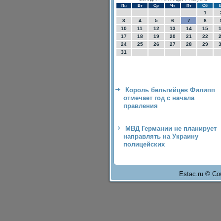
Пн
Вт
Ср
Чт
Пт
Сб
1
3
4
5
6
7
8
10
11
12
13
14
15
17
18
19
20
21
22
24
25
26
27
28
29
31
Король бельгийцев Филипп
отмечает год с начала
правления
МВД Германии не планирует
направлять на Украину
полицейских
Estac.ru © Со