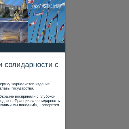
и солидарности с
держку журналистов издания
главы государства.
 Украине восприняли с глубокой
годарны Франции за солидарность
лиями мы победим!», - говорится