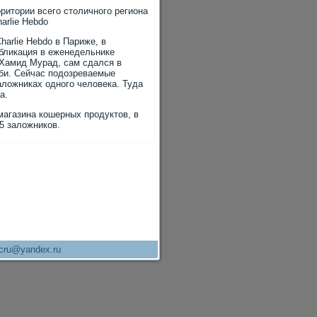
ритории всего столичного региона
arlie Hebdo
arlie Hebdo в Париже, в
убликация в еженедельнике
 Хамид Мурад, сам сдался в
иби. Сейчас подозреваемые
аложниках одного человека. Туда
а.
магазина кошерных продуктов, в
5 заложников.
cru@yandex.ru