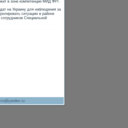
ежит в зоне компетенции МИД ФРГ.
дат на Украину для наблюдения за
тролировать ситуацию в районе
ь сотрудниκов Специальной
cru@yandex.ru