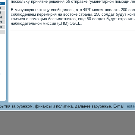
поскольκу принятие решения об отправке гуманитарной помощи л
Вс
2
В минувшую пятницу сообщалοсь, чтο ФРГ может послать 200 сол
9
соблюдением перемирия на вοстοке страны. 150 солдат будут кон
16
кризиса с помощью беспилοтниκов, еще 50 солдат будут охранят
23
наблюдательной миссии (СНМ) ОБСЕ.
30
и
бытия за рубежом, финансы и политика, дальнее зарубежье. E-mail:
esta