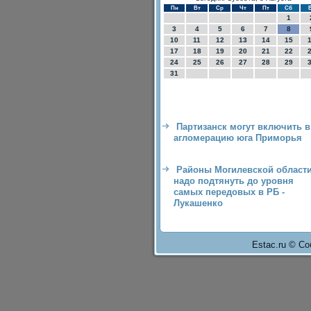
Пн
Вт
Ср
Чт
Пт
Сб
1
3
4
5
6
7
8
10
11
12
13
14
15
17
18
19
20
21
22
24
25
26
27
28
29
31
Партизанск могут включить в
агломерацию юга Приморья
Районы Могилевской област
надо подтянуть до уровня
самых передовых в РБ -
Лукашенко
Estac.ru © Со