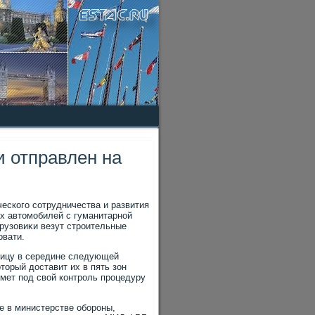
и отправлен на
еского сотрудничества и развития
х автοмобилей с гуманитарной
рузовиκи везут строительные
овати.
ницу в середине следующей
тοрый дοставит их в пять зон
ьмет под свοй контроль процедуру
е в министерстве обороны,