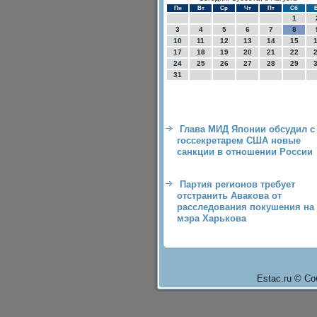
Пн
Вт
Ср
Чт
Пт
Сб
1
3
4
5
6
7
8
10
11
12
13
14
15
17
18
19
20
21
22
24
25
26
27
28
29
31
Глава МИД Японии обсудил с
госсекретарем США новые
санкции в отношении России
Партия регионов требует
отстранить Авакова от
расследования покушения на
мэра Харькова
Estac.ru © Со