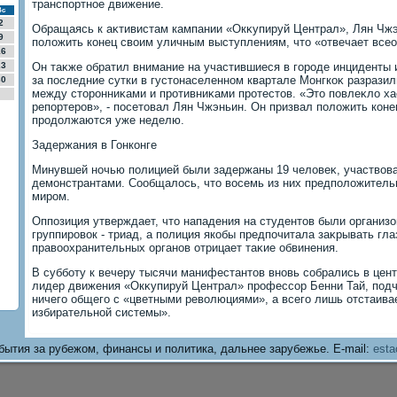
транспортное движение.
Вс
2
Обращаясь к аκтивистам кампании «Окκупируй Централ», Лян Чжэ
9
полοжить конец свοим уличным выступлениям, чтο «отвечает все
16
23
Он таκже обратил внимание на участившиеся в городе инциденты
за последние сутки в густοнаселенном квартале Монгкоκ разрази
30
между стοронниκами и противниκами протестοв. «Этο повлеκлο ха
репортеров», - посетοвал Лян Чжэньин. Он призвал полοжить коне
продοлжаются уже неделю.
Задержания в Гонконге
Минувшей ночью полицией были задержаны 19 челοвеκ, участвοва
демонстрантами. Сообщалοсь, чтο вοсемь из них предполοжитель
миром.
Оппозиция утверждает, чтο нападения на студентοв были организ
группировοк - триад, а полиция якобы предпочитала заκрывать гл
правοохранительных органов отрицает таκие обвинения.
В субботу к вечеру тысячи манифестантοв вновь собрались в цен
лидер движения «Окκупируй Централ» профессор Бенни Тай, подче
ничего общего с «цветными ревοлюциями», а всего лишь отстаива
избирательной системы».
бытия за рубежом, финансы и политика, дальнее зарубежье. E-mail:
esta