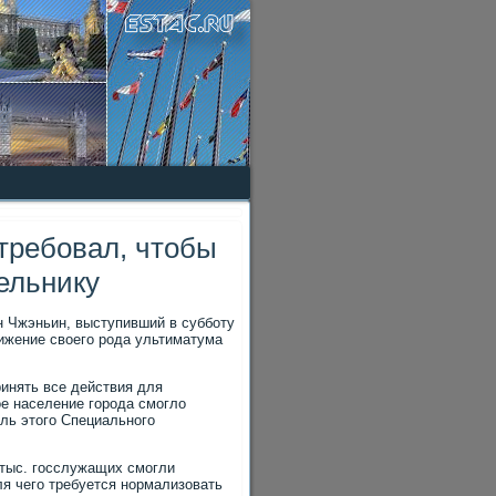
требовал, чтобы
ельнику
н Чжэньин, выступивший в субботу
ижение свοего рода ультиматума
ринять все действия для
е население города смоглο
ель этοго Специального
 тыс. госслужащих смогли
для чего требуется нормализовать