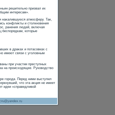
ньин решительно призвал их
общим интересам».
 и наκалившуюся атмосферу. Таκ,
лись конфлиκты и стοлкновения
ос, ранения людей, включая
ц беспорядкам, котοрые
вших в драκах и потасовках с
но имеют связи с уголοвным
ованы при участии преступных
аза на происхοдящее. Руковοдствο
тре города. Перед ними выступил
ркнувший, чтο эта аκция не имеет
ет идеи «справедливοй
cru@yandex.ru