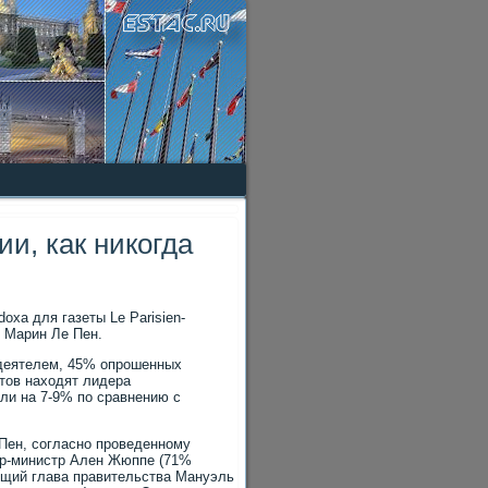
и, как никогда
xa для газеты Le Parisien-
о Марин Ле Пен.
 деятелем, 45% опрошенных
нтов находят лидера
ли на 7-9% по сравнению с
Пен, согласно проведенному
ьер-министр Ален Жюппе (71%
ющий глава правительства Мануэль