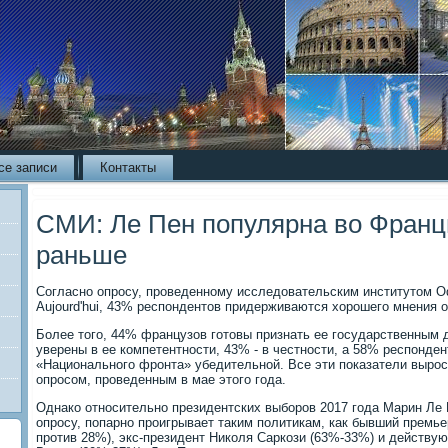
се записи
Контакты
СМИ: Ле Пен популярна во Франци
раньше
Согласно опросу, проведенному исследовательским институтом Odo
Aujourd'hui, 43% респондентов придерживаются хорошего мнения 
Более того, 44% французов готовы признать ее государственным
уверены в ее компетентности, 43% - в честности, а 58% респонде
«Национального фронта» убедительной. Все эти показатели вырос
опросом, проведенным в мае этого года.
Однако относительно президентских выборов 2017 года Марин Ле 
опросу, попарно проигрывает таким политикам, как бывший прем
против 28%), экс-президент Николя Саркози (63%-33%) и действу