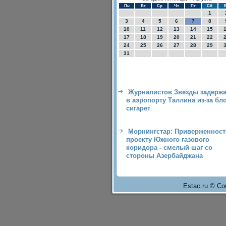
Пн
Вт
Ср
Чт
Пт
Сб
1
3
4
5
6
7
8
10
11
12
13
14
15
17
18
19
20
21
22
24
25
26
27
28
29
31
Журналистов Звезды задерж
в аэропорту Таллина из-за бл
сигарет
Морнингстар: Приверженност
проекту Южного газового
коридора - смелый шаг со
стороны Азербайджана
Estac.ru © Со