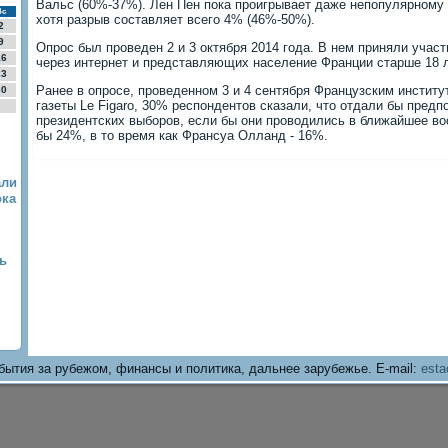
Вальс (60%-37%). Лен Пен пока проигрывает даже непопулярному
Вс
хотя разрыв составляет всего 4% (46%-50%).
2
9
Опрос был проведен 2 и 3 октября 2014 года. В нем приняли учас
16
через интернет и представляющих население Франции старше 18 л
23
Ранее в опросе, проведенном 3 и 4 сентября Французским инстит
30
газеты Le Figaro, 30% респондентов сказали, что отдали бы предп
президентских выборов, если бы они проводились в ближайшее в
бы 24%, в то время как Франсуа Олланд - 16%.
али
ока
ь
бытия за рубежом, финансы и политика, дальнее зарубежье. E-mail:
esta