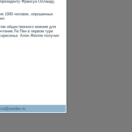
 президенту Франсуа Олланду,
тие 1000 человек, опрошенных
ет.
утом общественного мнения для
очтение Ле Пен в первом туре
оскресенье. Ален Жюппе получил
cru@yandex.ru