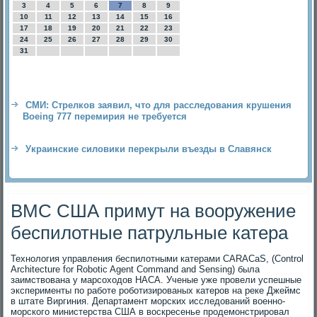
3
4
5
6
7
8
9
10
11
12
13
14
15
16
17
18
19
20
21
22
23
24
25
26
27
28
29
30
31
СМИ: Стрелков заявил, что для расследования крушения
Boeing 777 перемирия не требуется
Украинские силовики перекрыли въезды в Славянск
ВМС США примут на вооружение
беспилотные патрульные катера
Технология управления беспилотными катерами CARACaS, (Control
Architecture for Robotic Agent Command and Sensing) была
заимствована у марсоходов НАСА. Ученые уже провели успешные
эксперименты по работе роботизированых катеров на реке Джеймс
в штате Виргиния. Департамент морских исследований военно-
морского министерства США в воскресенье продемонстрировал