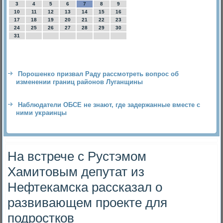
3
4
5
6
7
8
9
10
11
12
13
14
15
16
17
18
19
20
21
22
23
24
25
26
27
28
29
30
31
Порошенко призвал Раду рассмотреть вопрос об
изменении границ районов Луганщины
Наблюдатели ОБСЕ не знают, где задержанные вместе с
ними украинцы
На встрече с Рустэмом
Хамитовым депутат из
Нефтекамска рассказал о
развивающем проекте для
подростков