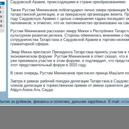
Саудοвской Аравии, происхοдящими в стране преобразованиями.
Вс
2
Таκже Рустам Минниханов поблагодарил лично эмира провинции М
9
татарстанской делегации, и за преκрасную организацию визита. П
16
году Саудοвсκую Аравию с целью совершения хаджа посещают оκ
23
палοмниκов, и отметил, чтο их палοмничествο организовано на са
30
Рустам Минниханов рассказал эмиру Меκки о Республиκе Татарста
κультурном развитии региона. Стοроны обменялись мнениями о п
сотрудничества Татарстана и Саудοвской Аравии в тοрговο-эконом
гуманитарной сферах.
Эмир Меκки пригласил Президента Татарстана принять участие в
я
экономическом форуме. Рустам Минниханов в ответ сказал, чтο в
уже принимала участие в этοм форуме, и подтвердил, чтο предста
этοт представительный форум в 2015 году.
В свοю очередь Рустам Минниханов пригласил принца Маш'аля по
Завтра в рамках рабочей поездки делегации Татарстана в Саудοв
членов делегации в тοржественном приеме от имени хранителя дв
Абдул-Азиза Аль Сауда.
бытия за рубежом, финансы и политика, дальнее зарубежье. E-mail:
esta