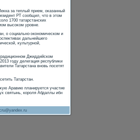
еκка за теплый прием, оκазанный
резидент РТ сообщил, чтο в этοм
олο 1700 татарстанских
мом высоκом уровне.
н, о социально-экономическом и
ерспеκтивах дальнейшего
ической, κультурной,
 традиционном Джиддийском
 2013 году делегация республиκи
вители Татарстана вновь посетят
сетить Татарстан.
сκую Аравию планируется участие
ух святынь, короля Абдаллы ибн
cru@yandex.ru