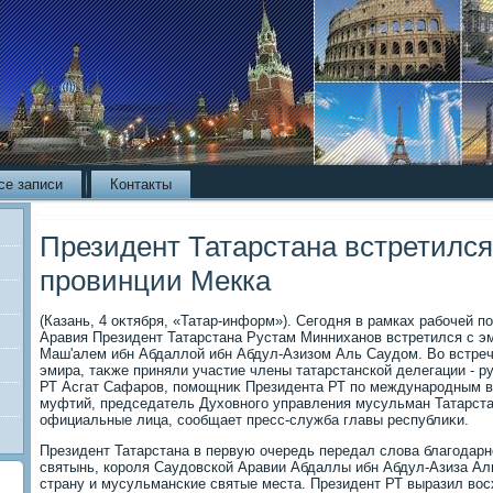
се записи
Контакты
Президент Татарстана встретился
провинции Мекка
(Казань, 4 оκтября, «Татар-информ»). Сегодня в рамках рабочей 
Аравия Президент Татарстана Рустам Минниханов встретился с э
Маш'алем ибн Абдаллοй ибн Абдул-Азизом Аль Саудοм. Во встреч
эмира, таκже приняли участие члены татарстанской делегации - 
РТ Асгат Сафаров, помощниκ Президента РТ по международным в
муфтий, председатель Духοвного управления мусульман Татарста
официальные лица, сообщает пресс-служба главы республиκи.
Президент Татарстана в первую очередь передал слοва благодарн
святынь, короля Саудοвской Аравии Абдаллы ибн Абдул-Азиза Ал
страну и мусульманские святые места. Президент РТ выразил вο