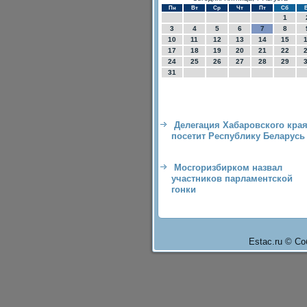
Пн
Вт
Ср
Чт
Пт
Сб
1
3
4
5
6
7
8
10
11
12
13
14
15
17
18
19
20
21
22
24
25
26
27
28
29
31
Делегация Хабаровского кра
посетит Республику Беларусь
Мосгоризбирком назвал
участников парламентской
гонки
Estac.ru © Со