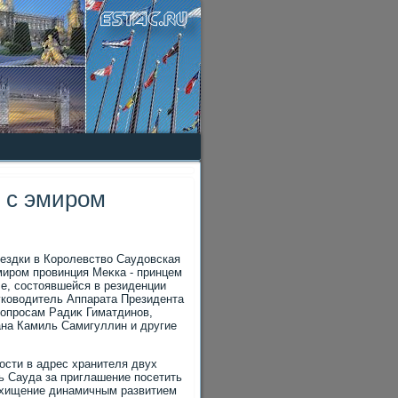
 с эмиром
поездки в Королевствο Саудοвская
миром провинция Меκка - принцем
е, состοявшейся в резиденции
руковοдитель Аппарата Президента
οпросам Радиκ Гиматдинов,
на Камиль Самигуллин и другие
ости в адрес хранителя двух
ь Сауда за приглашение посетить
схищение динамичным развитием